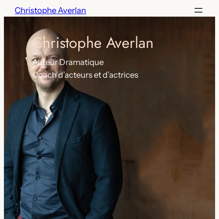
Aller
Christophe Averlan
au
contenu
Christophe Averlan
Auteur Dramatique
Coach d’acteurs et d’actrices